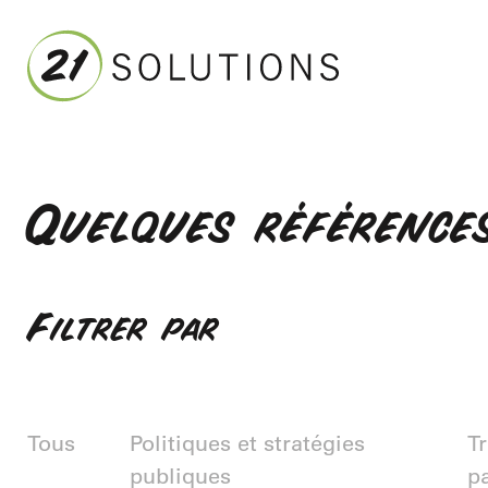
Quelques référence
Filtrer par
Tous
Politiques et stratégies
Tr
publiques
pa