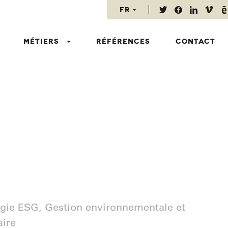
fr
fr
nl
Métiers
Références
Contact
en
égie ESG, Gestion environnementale et
aire