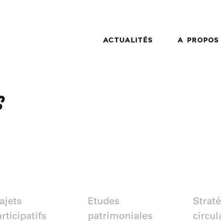
Actualités
A propos
s
ajets
Etudes
Strat
rticipatifs
patrimoniales
circul