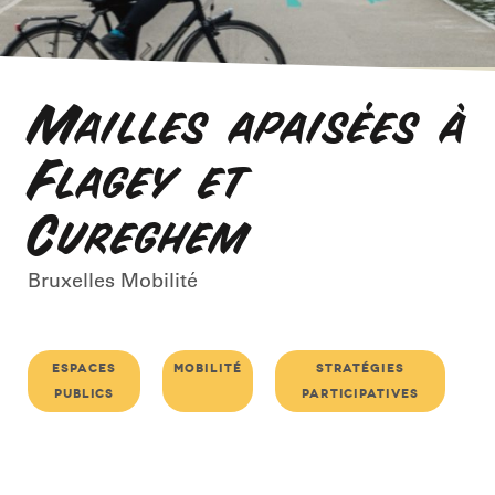
Mailles apaisées à
Flagey et
Cureghem
Bruxelles Mobilité
espaces
mobilité
stratégies
publics
participatives