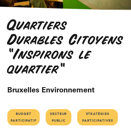
Quartiers
Durables Citoyens
"Inspirons le
quartier"
Bruxelles Environnement
budget
secteur
stratégies
participatif
public
participatives