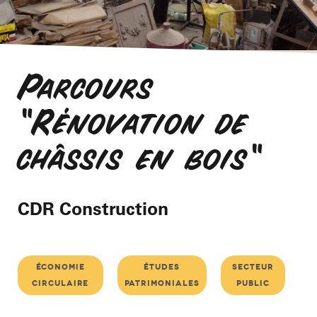
Parcours
"Rénovation de
châssis en bois"
CDR Construction
économie
études
secteur
circulaire
patrimoniales
public