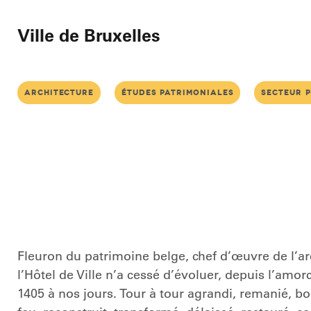
Ville de Bruxelles
architecture
études patrimoniales
secteur p
Fleuron du patrimoine b
elge, chef d’œuvre de l’a
l’Hôtel de Ville n’a cessé d’évoluer
,
depuis l’amorc
1405 à nos jours.
Tour à tour agrandi, remanié, b