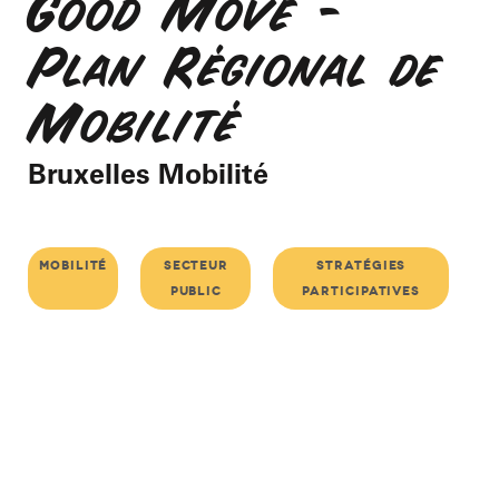
Good Move -
Plan Régional de
Mobilité
Bruxelles Mobilité
mobilité
secteur
stratégies
public
participatives